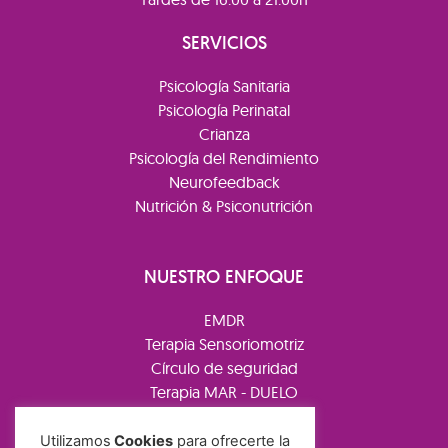
SERVICIOS
Psicología Sanitaria
Psicología Perinatal
Crianza
Psicología del Rendimiento
Neurofeedback
Nutrición & Psiconutrición
NUESTRO ENFOQUE
EMDR
Terapia Sensoriomotriz
Círculo de seguridad
Terapia MAR - DUELO
Terapia de juego
Neurofeedback
Utilizamos
Cookies
para ofrecerte la